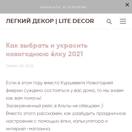
Н А П И С А Т Ь В Т Е Л Е Г Р А М
ЛЕГКИЙ ДЕКОР | LITE DECOR
Как выбрать и украсить
новогоднюю ёлку 2021
October 30, 2020
Если в этом году вместо Куршевеля Новогодней
феерии суждено состояться у вас дома, то мы знаем
как вам помочь!
Засекреченный рейс в Альпы не обещаем ;)
Вместо этого расскажем, как разбудить праздничное
настроение с помощью ёлки, калькулятора и
интернет-магазина.