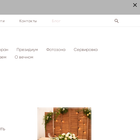
уги
Контакты
Блог
оран
Президиум
Фотозона
Сервировка
таем
О вечном
ать