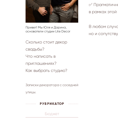
✅ Прагматичны
в рамках этой
В любом случа
Привет! Мы Юля и Дарина,
основатели студии Lite Decor
но и сопутств
Сколько стоит декор
свадьбы?
Что написать в
приглашениях?
Как выбрать студию?
Записки декоратора с соседней
улицы.
РУБРИКАТОР
Бюджет