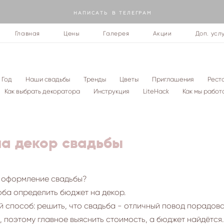
Н А П И С А Т Ь В Т Е Л Е Г Р А М
Главная
Цены
Галерея
Акции
Доп. усл
 Год
Наши свадьбы
Тренды
Цветы
Приглашения
Рест
Как выбрать декоратора
Инструкция
LiteHack
Как мы рабо
на декор свадьбы
т оформление свадьбы?
оба определить бюджет на декор.
 способ: решить, что свадьба - отличный повод порадов
х, поэтому главное выяснить стоимость, а бюджет найдётся.