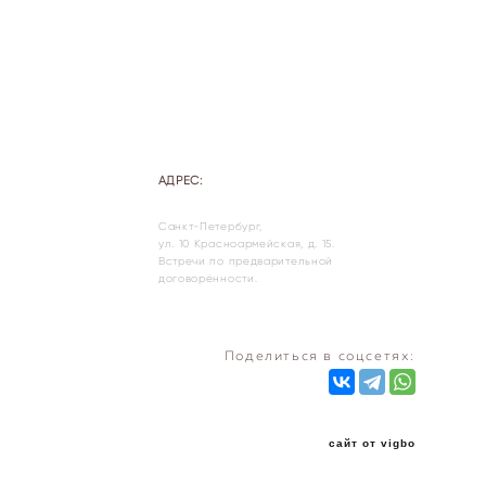
АДРЕС:
Санкт-Петербург,
ул. 10 Красноармейская, д. 15.
Встречи по предварительной
договорённости.
Поделиться в соцсетях:
сайт от vigbo