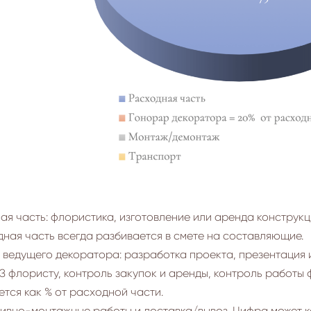
ая часть: флористика, изготовление или аренда конструкци
дная часть всегда разбивается в смете на составляющие.
 ведущего декоратора: разработка проекта, презентация и
З флористу, контроль закупок и аренды, контроль работы 
ется как % от расходной части.
ивно-монтажные работы и доставка/вывоз. Цифра может к