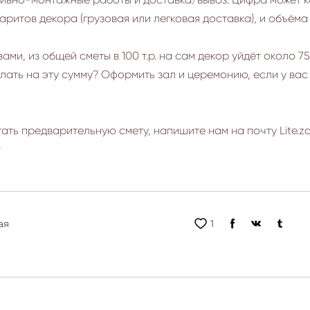
аритов декора (грузовая или легковая доставка), и объёма
ами, из общей сметы в 100 т.р. на сам декор уйдёт около 75 
лать на эту сумму? Оформить зал и церемонию, если у вас д
ать предварительную смету, напишите нам на почту Lite.z
r
ая
1