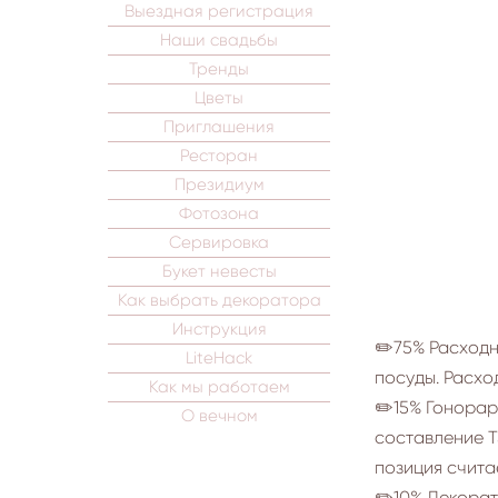
Выездная регистрация
Наши свадьбы
Тренды
Цветы
Приглашения
Ресторан
Президиум
Фотозона
Сервировка
Букет невесты
Как выбрать декоратора
Инструкция
✏️75% Расходн
LiteHack
посуды. Расхо
Как мы работаем
✏️15% Гонорар
О вечном
составление Т
позиция счита
✏️10% Декорат