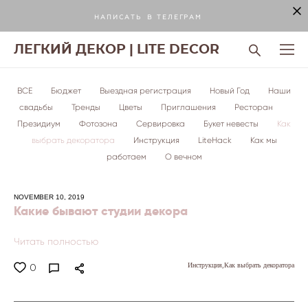
Н А П И С А Т Ь В Т Е Л Е Г Р А М
ЛЕГКИЙ ДЕКОР | LITE DECOR
ВСЕ
Бюджет
Выездная регистрация
Новый Год
Наши
свадьбы
Тренды
Цветы
Приглашения
Ресторан
Президиум
Фотозона
Сервировка
Букет невесты
Как
выбрать декоратора
Инструкция
LiteHack
Как мы
работаем
О вечном
NOVEMBER 10, 2019
Какие бывают студии декора
Читать полностью
Инструкция,
Как выбрать декоратора
0