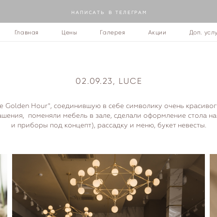
Н А П И С А Т Ь В Т Е Л Е Г Р А М
Главная
Цены
Галерея
Акции
Доп. усл
02.09.23, LUCE
 Golden Hour", соединившую в себе символику очень красиво
ашения, поменяли мебель в зале, сделали оформление стола на
и приборы под концепт), рассадку и меню, букет невесты.